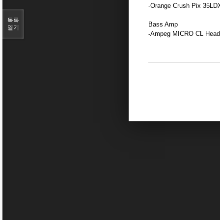
-Orange Crush Pix 35LD
목록
Bass Amp
열기
-
Ampeg MICRO CL Head 