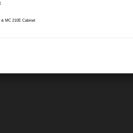
X
& MC 210E Cabinet