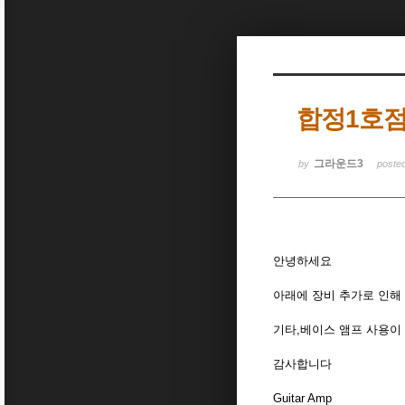
Sketchbook5, 스케치북5
합정1호점
Sketchbook5, 스케치북5
그라운드3
by
poste
안녕하세요
아래에 장비 추가로 인해
기타,베이스 앰프 사용이
감사합니다
Guitar Amp